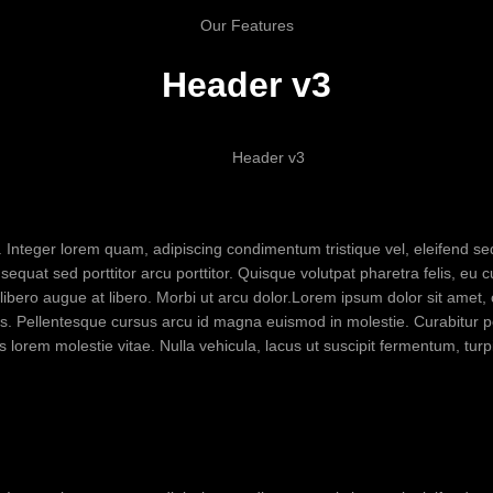
Our Features
Header v3
Header v3
t. Integer lorem quam, adipiscing condimentum tristique vel, eleifend 
quat sed porttitor arcu porttitor. Quisque volutpat pharetra felis, eu c
us libero augue at libero. Morbi ut arcu dolor.Lorem ipsum dolor sit amet,
pis. Pellentesque cursus arcu id magna euismod in molestie. Curabitur 
s lorem molestie vitae. Nulla vehicula, lacus ut suscipit fermentum, turpis