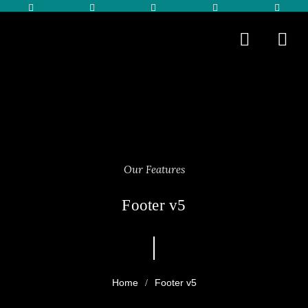
Our Features
Footer v5
Footer v5