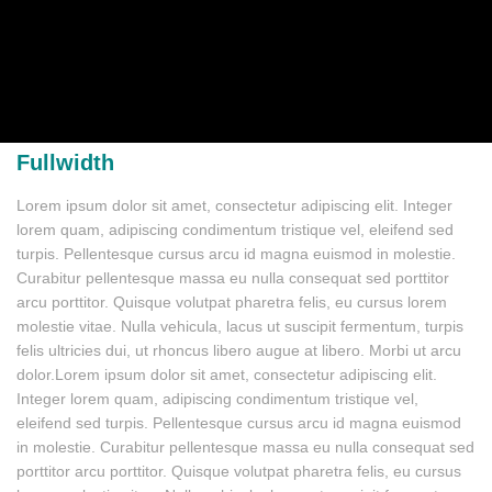
Fullwidth
Lorem ipsum dolor sit amet, consectetur adipiscing elit. Integer
lorem quam, adipiscing condimentum tristique vel, eleifend sed
turpis. Pellentesque cursus arcu id magna euismod in molestie.
Curabitur pellentesque massa eu nulla consequat sed porttitor
arcu porttitor. Quisque volutpat pharetra felis, eu cursus lorem
molestie vitae. Nulla vehicula, lacus ut suscipit fermentum, turpis
felis ultricies dui, ut rhoncus libero augue at libero. Morbi ut arcu
dolor.Lorem ipsum dolor sit amet, consectetur adipiscing elit.
Integer lorem quam, adipiscing condimentum tristique vel,
eleifend sed turpis. Pellentesque cursus arcu id magna euismod
in molestie. Curabitur pellentesque massa eu nulla consequat sed
porttitor arcu porttitor. Quisque volutpat pharetra felis, eu cursus