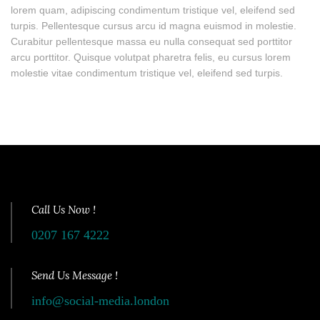
lorem quam, adipiscing condimentum tristique vel, eleifend sed
turpis. Pellentesque cursus arcu id magna euismod in molestie.
Curabitur pellentesque massa eu nulla consequat sed porttitor
arcu porttitor. Quisque volutpat pharetra felis, eu cursus lorem
molestie vitae condimentum tristique vel, eleifend sed turpis.
Call Us Now !
0207 167 4222
Send Us Message !
info@social-media.london