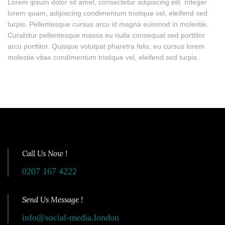
Lorem ipsum dolor sit amet, consectetur adipiscing elit. Integer
lorem quam, adipiscing condimentum tristique vel, eleifend sed
turpis. Pellentesque cursus arcu id magna euismod in molestie.
Curabitur pellentesque massa eu nulla consequat sed porttitor
arcu porttitor. Quisque volutpat pharetra felis, eu cursus lorem
molestie vitae condimentum tristique vel, eleifend sed turpis.
Call Us Now !
0207 167 4222
Send Us Message !
info@social-media.london