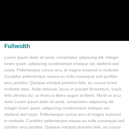
Fullwidth
Lorem ipsum dolor sit amet, consectetur adipiscing elit. Integer
lorem quam, adipiscing condimentum tristique vel, eleifend sed
turpis. Pellentesque cursus arcu id magna euismod in molestie.
Curabitur pellentesque massa eu nulla consequat sed porttitor
arcu porttitor. Quisque volutpat pharetra felis, eu cursus lorem
molestie vitae. Nulla vehicula, lacus ut suscipit fermentum, turpis
felis ultricies dui, ut rhoncus libero augue at libero. Morbi ut arcu
dolor.Lorem ipsum dolor sit amet, consectetur adipiscing elit.
Integer lorem quam, adipiscing condimentum tristique vel,
eleifend sed turpis. Pellentesque cursus arcu id magna euismod
in molestie. Curabitur pellentesque massa eu nulla consequat sed
porttitor arcu porttitor. Quisque volutpat pharetra felis, eu cursus