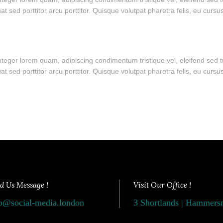
 sed porttitor arcu porttitor. Quisque volutpat pharetra felis, eu cursu
 Integer lorem quam, adipiscing condimentum tristique vel, eleifend sed
 sed porttitor arcu porttitor. Quisque volutpat pharetra felis, eu cursu
d Us Message !
Visit Our Office !
o@social-media.london
3 Shortlands | Hammer