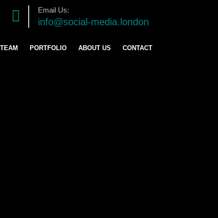
Email Us:
info@social-media.london
 TEAM
PORTFOLIO
ABOUT US
CONTACT
TRATEGY
ENT
ING