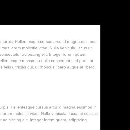
sed turpis. Pellentesque cursus arcu id magna euismod
ursus lorem molestie vitae. Nulla vehicula, lacus ut
 consectetur adipiscing elit. Integer lorem quam,
pellentesque massa eu nulla consequat sed porttitor
 felis ultricies dui, ut rhoncus libero augue at libero.
 turpis. Pellentesque cursus arcu id magna euismod in
lorem molestie vitae. Nulla vehicula, lacus ut suscipit
r adipiscing elit. Integer lorem quam, adipiscing