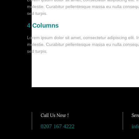
molestie. Curabitur pellentesque massa eu nulla consequat
sed turpis.
4 Columns
Lorem ipsum dolor sit amet, consectetur adipiscing elit.
molestie. Curabitur pellentesque massa eu nulla consequat
sed turpis.
Call Us Now !
Sen
0207 167 4222
inf