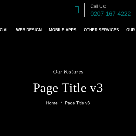
Call Us:
0207 167 4222
CIAL
WEB DESIGN
MOBILE APPS
OTHER SERVICES
OUR
DIGITAL MARKETING S
SOFTWARE DEVELOPM
Our Features
GRAPHICS DESIGN
Page Title v3
LOGO AND BRANDING
Page Title v3
CONTENT & BLOG WRIT