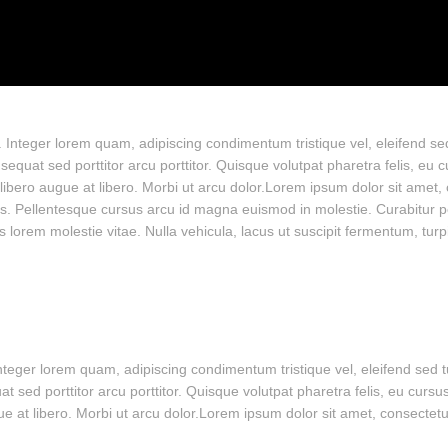
t. Integer lorem quam, adipiscing condimentum tristique vel, eleifend 
quat sed porttitor arcu porttitor. Quisque volutpat pharetra felis, eu c
us libero augue at libero. Morbi ut arcu dolor.Lorem ipsum dolor sit amet,
pis. Pellentesque cursus arcu id magna euismod in molestie. Curabitur 
s lorem molestie vitae. Nulla vehicula, lacus ut suscipit fermentum, turpis
 Integer lorem quam, adipiscing condimentum tristique vel, eleifend sed
sed porttitor arcu porttitor. Quisque volutpat pharetra felis, eu cursus 
ugue at libero. Morbi ut arcu dolor.Lorem ipsum dolor sit amet, consectetu