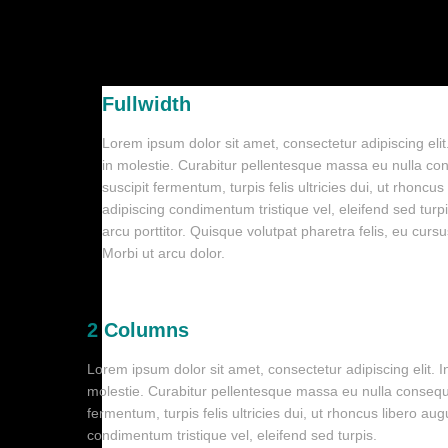
Fullwidth
Lorem ipsum dolor sit amet, consectetur adipiscing eli
in molestie. Curabitur pellentesque massa eu nulla conse
suscipit fermentum, turpis felis ultricies dui, ut rhonc
adipiscing condimentum tristique vel, eleifend sed tur
arcu porttitor. Quisque volutpat pharetra felis, eu cursu
Morbi ut arcu dolor.
2 Columns
Lorem ipsum dolor sit amet, consectetur adipiscing elit.
molestie. Curabitur pellentesque massa eu nulla consequat 
fermentum, turpis felis ultricies dui, ut rhoncus libero a
condimentum tristique vel, eleifend sed turpis.