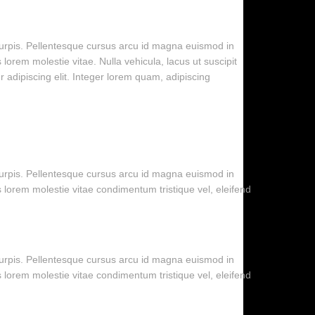
 turpis. Pellentesque cursus arcu id magna euismod in
lorem molestie vitae. Nulla vehicula, lacus ut suscipit
r adipiscing elit. Integer lorem quam, adipiscing
 turpis. Pellentesque cursus arcu id magna euismod in
s lorem molestie vitae condimentum tristique vel, eleifend
 turpis. Pellentesque cursus arcu id magna euismod in
s lorem molestie vitae condimentum tristique vel, eleifend