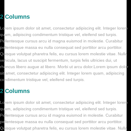
2 Columns
Lorem ipsum dolor sit amet, consectetur adipiscing elit. Integer lorem
quam, adipiscing condimentum tristique vel, eleifend sed turpis.
Pellentesque cursus arcu id magna euismod in molestie. Curabitur
pellentesque massa eu nulla consequat sed porttitor arcu porttitor.
Quisque volutpat pharetra felis, eu cursus lorem molestie vitae. Nulla
vehicula, lacus ut suscipit fermentum, turpis felis ultricies dui, ut
rhoncus libero augue at libero. Morbi ut arcu dolor.Lorem ipsum dolor
sit amet, consectetur adipiscing elit. Integer lorem quam, adipiscing
condimentum tristique vel, eleifend sed turpis.
2 Columns
Lorem ipsum dolor sit amet, consectetur adipiscing elit. Integer lorem
quam, adipiscing condimentum tristique vel, eleifend sed turpis.
Pellentesque cursus arcu id magna euismod in molestie. Curabitur
pellentesque massa eu nulla consequat sed porttitor arcu porttitor.
Quisque volutpat pharetra felis, eu cursus lorem molestie vitae. Nulla