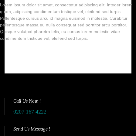
Lorem ipsum dolor sit amet, consectetur adipiscing elit. Integer lorem
quam, adipiscing condimentum tristique vel, eleifend sed turpis.
Pellentesque cursus arcu id magna euismod in molestie. Curabitur
pellentesque massa eu nulla consequat sed porttitor arcu porttitor.
Quisque volutpat pharetra felis, eu cursus lorem molestie vitae
condimentum tristique vel, eleifend sed turpis.
Call Us Now !
0207 167 4222
Send Us Message !