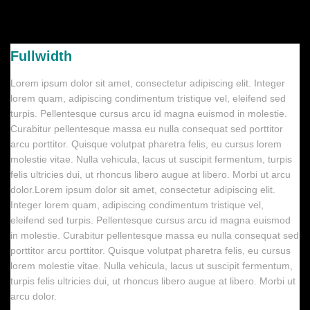
Fullwidth
Lorem ipsum dolor sit amet, consectetur adipiscing elit. Integer
lorem quam, adipiscing condimentum tristique vel, eleifend sed
turpis. Pellentesque cursus arcu id magna euismod in molestie.
Curabitur pellentesque massa eu nulla consequat sed porttitor
arcu porttitor. Quisque volutpat pharetra felis, eu cursus lorem
molestie vitae. Nulla vehicula, lacus ut suscipit fermentum, turpis
felis ultricies dui, ut rhoncus libero augue at libero. Morbi ut arcu
dolor.Lorem ipsum dolor sit amet, consectetur adipiscing elit.
Integer lorem quam, adipiscing condimentum tristique vel,
eleifend sed turpis. Pellentesque cursus arcu id magna euismod
in molestie. Curabitur pellentesque massa eu nulla consequat sed
porttitor arcu porttitor. Quisque volutpat pharetra felis, eu cursus
lorem molestie vitae. Nulla vehicula, lacus ut suscipit fermentum,
turpis felis ultricies dui, ut rhoncus libero augue at libero. Morbi ut
arcu dolor.