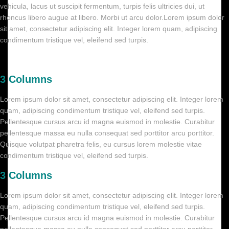
vehicula, lacus ut suscipit fermentum, turpis felis ultricies dui, ut
rhoncus libero augue at libero. Morbi ut arcu dolor.Lorem ipsum dolor
sit amet, consectetur adipiscing elit. Integer lorem quam, adipiscing
condimentum tristique vel, eleifend sed turpis.
3 Columns
Lorem ipsum dolor sit amet, consectetur adipiscing elit. Integer lorem
quam, adipiscing condimentum tristique vel, eleifend sed turpis.
Pellentesque cursus arcu id magna euismod in molestie. Curabitur
pellentesque massa eu nulla consequat sed porttitor arcu porttitor.
Quisque volutpat pharetra felis, eu cursus lorem molestie vitae
condimentum tristique vel, eleifend sed turpis.
3 Columns
Lorem ipsum dolor sit amet, consectetur adipiscing elit. Integer lorem
quam, adipiscing condimentum tristique vel, eleifend sed turpis.
Pellentesque cursus arcu id magna euismod in molestie. Curabitur